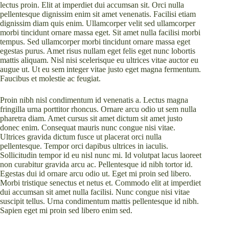
lectus proin. Elit at imperdiet dui accumsan sit. Orci nulla
pellentesque dignissim enim sit amet venenatis. Facilisi etiam
dignissim diam quis enim. Ullamcorper velit sed ullamcorper
morbi tincidunt ornare massa eget. Sit amet nulla facilisi morbi
tempus. Sed ullamcorper morbi tincidunt ornare massa eget
egestas purus. Amet risus nullam eget felis eget nunc lobortis
mattis aliquam. Nisl nisi scelerisque eu ultrices vitae auctor eu
augue ut. Ut eu sem integer vitae justo eget magna fermentum.
Faucibus et molestie ac feugiat.
Proin nibh nisl condimentum id venenatis a. Lectus magna
fringilla urna porttitor rhoncus. Ornare arcu odio ut sem nulla
pharetra diam. Amet cursus sit amet dictum sit amet justo
donec enim. Consequat mauris nunc congue nisi vitae.
Ultrices gravida dictum fusce ut placerat orci nulla
pellentesque. Tempor orci dapibus ultrices in iaculis.
Sollicitudin tempor id eu nisl nunc mi. Id volutpat lacus laoreet
non curabitur gravida arcu ac. Pellentesque id nibh tortor id.
Egestas dui id ornare arcu odio ut. Eget mi proin sed libero.
Morbi tristique senectus et netus et. Commodo elit at imperdiet
dui accumsan sit amet nulla facilisi. Nunc congue nisi vitae
suscipit tellus. Urna condimentum mattis pellentesque id nibh.
Sapien eget mi proin sed libero enim sed.