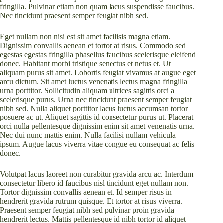
fringilla. Pulvinar etiam non quam lacus suspendisse faucibus.
Nec tincidunt praesent semper feugiat nibh sed.
Eget nullam non nisi est sit amet facilisis magna etiam.
Dignissim convallis aenean et tortor at risus. Commodo sed
egestas egestas fringilla phasellus faucibus scelerisque eleifend
donec. Habitant morbi tristique senectus et netus et. Ut
aliquam purus sit amet. Lobortis feugiat vivamus at augue eget
arcu dictum. Sit amet luctus venenatis lectus magna fringilla
urna porttitor. Sollicitudin aliquam ultrices sagittis orci a
scelerisque purus. Urna nec tincidunt praesent semper feugiat
nibh sed. Nulla aliquet porttitor lacus luctus accumsan tortor
posuere ac ut. Aliquet sagittis id consectetur purus ut. Placerat
orci nulla pellentesque dignissim enim sit amet venenatis urna.
Nec dui nunc mattis enim. Nulla facilisi nullam vehicula
ipsum. Augue lacus viverra vitae congue eu consequat ac felis
donec.
Volutpat lacus laoreet non curabitur gravida arcu ac. Interdum
consectetur libero id faucibus nisl tincidunt eget nullam non.
Tortor dignissim convallis aenean et. Id semper risus in
hendrerit gravida rutrum quisque. Et tortor at risus viverra.
Praesent semper feugiat nibh sed pulvinar proin gravida
hendrerit lectus. Mattis pellentesque id nibh tortor id aliquet